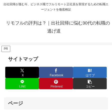
出社回帰が進む今、ビジネス職でフルリモート正社員を実現するための転職エ
ージェントを徹底検証
リモフルの評判は？｜出社回帰に悩む30代の転職の
逃げ道
PR
サイトマップ
X
Facebook
はてブ
LINE
Pinterest
コピー
ページ